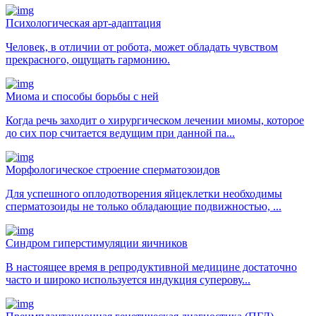
Психологическая арт-адаптация
Человек, в отличии от робота, может обладать чувством
прекрасного, ощущать гармонию.
Миома и способы борьбы с ней
Когда речь заходит о хирургическом лечении миомы, которое
до сих пор считается ведущим при данной па...
Морфологическое строение сперматозоидов
Для успешного оплодотворения яйцеклетки необходимы
сперматозоиды не только обладающие подвижностью, ...
Синдром гиперстимуляции яичников
В настоящее время в репродуктивной медицине достаточно
часто и широко используется индукция суперову...