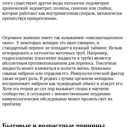
этого существуют другие виды патологии эндометрия:
хронический эндометрит, полипы, синехии или спайки,
которые работают как внутриматочная спираль, механически
препятствуя прикреплению.
Огромное значение имеет так называемое «имплантационное
окно». У некоторых женщин это окно смещено, и
стандартный перенос не попадает в нужный тайминг. Нельзя
игнорировать и патологии маточных труб. Например,
гидросальпинкс (скопление жидкости в трубе) является
абсолютным противопоказанием для переноса. Токсичная
жидкость может изливаться в полость матки, буквально
смывая эмбрион или отравляя его. Иммунологический фактор
также играет роль. В редких случаях организм женщины
воспринимает эмбрион как чужеродный объект и атакует его.
Хотя эта теория до сих пор вызывает споры в научном
сообществе, в ситуациях с множественными неудачами
иммунологическое обследование может пролить свет на
проблему.
Бытовые и возрастные причины