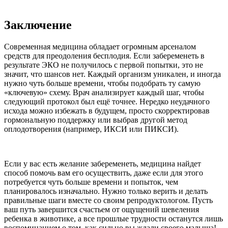
Заключение
Современная медицина обладает огромным арсеналом
средств для преодоления бесплодия. Если забеременеть в
результате ЭКО не получилось с первой попытки, это не
значит, что шансов нет. Каждый организм уникален, и иногда
нужно чуть больше времени, чтобы подобрать ту самую
«ключевую» схему. Врач анализирует каждый шаг, чтобы
следующий протокол был ещё точнее. Нередко неудачного
исхода можно избежать в будущем, просто скорректировав
гормональную поддержку или выбрав другой метод
оплодотворения (например, ИКСИ или ПИКСИ).
Если у вас есть желание забеременеть, медицина найдет
способ помочь вам его осуществить, даже если для этого
потребуется чуть больше времени и попыток, чем
планировалось изначально. Нужно только верить и делать
правильные шаги вместе со своим репродуктологом. Пусть
ваш путь завершится счастьем от ощущений шевеления
ребенка в животике, а все прошлые трудности останутся лишь
воспоминанием о том, как сильно вы ждали своего малыша!