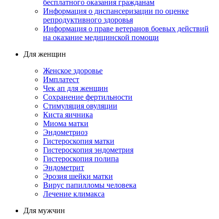
бесплатного оказания гражданам
Информация о диспансеризации по оценке
репродуктивного здоровья
Информация о праве ветеранов боевых действий
на оказание медицинской помощи
Для женщин
Женское здоровье
Имплатест
Чек ап для женщин
Сохранение фертильности
Стимуляция овуляции
Киста яичника
Миома матки
Эндометриоз
Гистероскопия матки
Гистероскопия эндометрия
Гистероскопия полипа
Эндометрит
Эрозия шейки матки
Вирус папилломы человека
Лечение климакса
Для мужчин