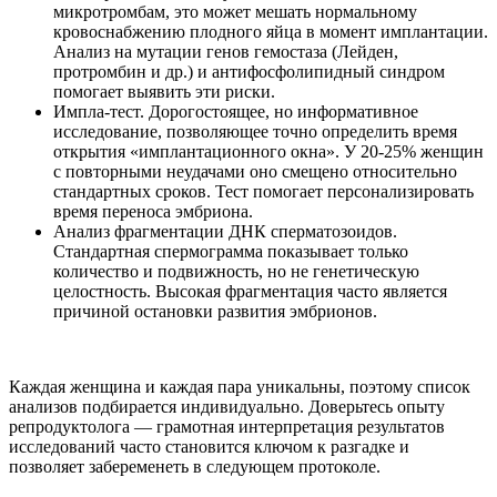
микротромбам, это может мешать нормальному
кровоснабжению плодного яйца в момент имплантации.
Анализ на мутации генов гемостаза (Лейден,
протромбин и др.) и антифосфолипидный синдром
помогает выявить эти риски.
Импла-тест. Дорогостоящее, но информативное
исследование, позволяющее точно определить время
открытия «имплантационного окна». У 20-25% женщин
с повторными неудачами оно смещено относительно
стандартных сроков. Тест помогает персонализировать
время переноса эмбриона.
Анализ фрагментации ДНК сперматозоидов.
Стандартная спермограмма показывает только
количество и подвижность, но не генетическую
целостность. Высокая фрагментация часто является
причиной остановки развития эмбрионов.
Каждая женщина и каждая пара уникальны, поэтому список
анализов подбирается индивидуально. Доверьтесь опыту
репродуктолога — грамотная интерпретация результатов
исследований часто становится ключом к разгадке и
позволяет забеременеть в следующем протоколе.