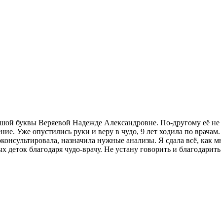
ьшой буквы Веряевой Надежде Александровне. По-другому её не мо
чение. Уже опустились руки и веру в чудо, 9 лет ходила по врач
консультировала, назначила нужные анализы. Я сдала всё, как м
х деток благодаря чудо-врачу. Не устану говорить и благодарить 