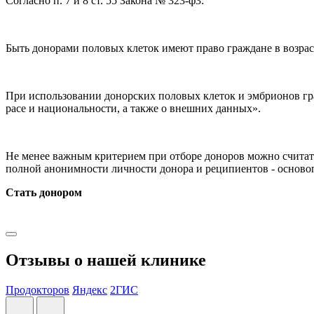
Согласно п. 7 и 8 ст. 55 Закона № 323-ф3:
Быть донорами половых клеток имеют право граждане в возраст
При использовании донорских половых клеток и эмбрионов гра
расе и национальности, а также о внешних данных».
Не менее важным критерием при отборе доноров можно считать
полной анонимности личности донора и реципиентов - основ
Стать донором
Отзывы о нашей клинике
Продокторов
Яндекс
2ГИС