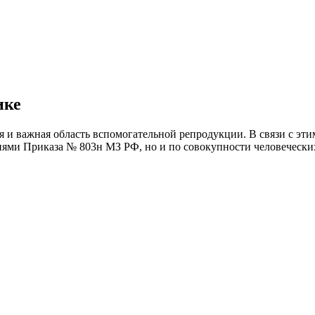
ике
ая и важная область вспомогательной репродукции. В связи с э
иями Приказа № 803н МЗ РФ, но и по совокупности человеческих