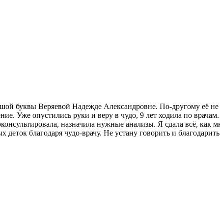
ьшой буквы Веряевой Надежде Александровне. По-другому её не мо
чение. Уже опустились руки и веру в чудо, 9 лет ходила по врач
консультировала, назначила нужные анализы. Я сдала всё, как м
х деток благодаря чудо-врачу. Не устану говорить и благодарить 