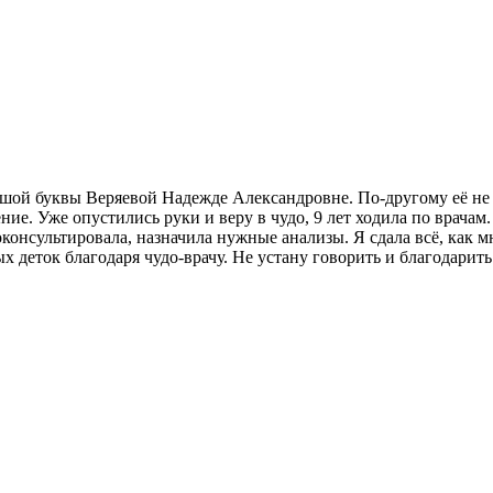
ьшой буквы Веряевой Надежде Александровне. По-другому её не мо
чение. Уже опустились руки и веру в чудо, 9 лет ходила по врач
консультировала, назначила нужные анализы. Я сдала всё, как м
х деток благодаря чудо-врачу. Не устану говорить и благодарить 