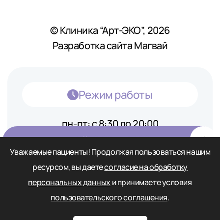
© Клиника “Арт-ЭКО”, 2026
Разработка сайта Магвай
Режим работы
пн-пт: с 8:30 до 20:00
сб: с 9:00 до 17:00
Бесплатный
прием у
Уважаемые пациенты! Продолжая пользоваться нашим
вс: с 10:00 до 20:00
репродуктолога
ресурсом, вы даете
согласие на обработку
персональных данных
и принимаете условия
пользовательского соглашения
.
Записаться