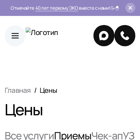
Отмечайте
40 лет первому ЭКО
вместе с нами!🥳🐣
Главная
Цены
Цены
Все услуги
Приемы
Чек-ап
УЗ