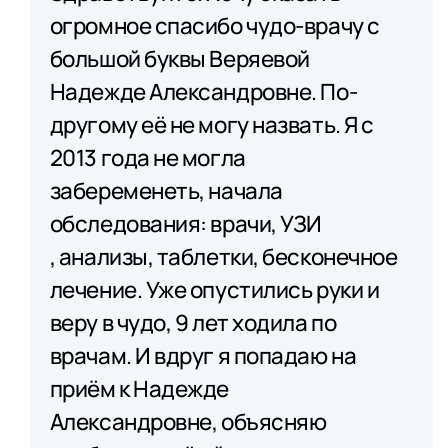
огромное спасибо чудо-врачу с
большой буквы Веряевой
Надежде Александровне. По-
другому её не могу назвать. Я с
2013 года не могла
забеременеть, начала
обследования: врачи, УЗИ​
, анализы​, таблетки, бесконечное
лечение. Уже опустились руки и
веру в чудо, 9 лет ходила по
врачам. И вдруг я попадаю на
приём к Надежде
Александровне, объясняю