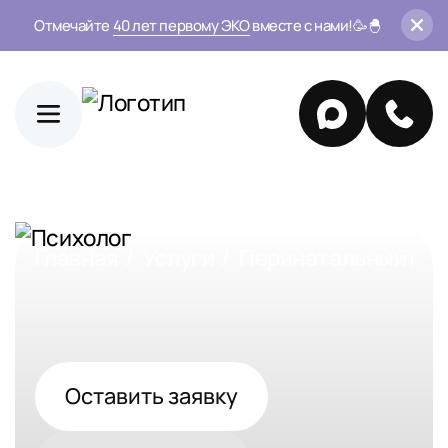
Отмечайте
40 лет первому ЭКО
вместе с нами!🥳🐣
Главная
Услуги
Перинатальный пси
Оставить заявку