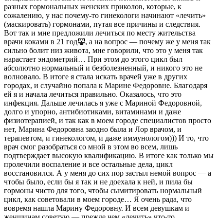
разных гормональных женских приколов, которые, к
сожалению, у нас почему-то гинекологи начинают «лечить»
(маскировать) гормонами, путая все причины и следствия.
Вот так и мне предложили лечиться по месту жительства
врачи коками в 21 год🤡, а на вопрос — почему же у меня так
сильно болит низ живота, мне говорили, что это у меня так
нарастает эндометрий… При этом до этого цикл был
абсолютно нормальный и безболезненный, и никого это не
волновало. В итоге я стала искать врачей уже в других
городах, и случайно попала к Марине Федоровне. Благодаря
ей я и начала лечиться правильно. Оказалось, что это
инфекция. Дальше лечилась я уже с Мариной Федоровной,
долго и упорно, антибиотиками, витаминами и даже
физиотерапией, и так как в моем городе специалистов просто
нет, Марина Федоровна заодно была и Лор врачом, и
терапевтом, и гинекологом, и даже иммунологом))) И то, что
врач смог разобраться со мной в этом во всем, лишь
подтверждает высокую квалификацию. В итоге как только мы
пролечили воспаление и все остальные дела, цикл
восстановился. А у меня до сих пор застыл немой вопрос — а
чтобы было, если бы я так и не доехала к ней, и пила бы
гормоны чисто для того, чтобы сымитировать нормальный
цикл, как советовали в моем городе… Я очень рада, что
вовремя нашла Марину Федоровну. И всем девушкам и
женщинам советую — прежде чем «лечить» что-то