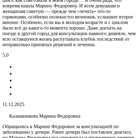
цикл, как советовали в моем городе… Я очень рада, что
вовремя нашла Марину Федоровну. И всем девушкам и
женщинам советую — прежде чем «лечить» что-то
гормонами, особенно поликистоз яичников, услышьте второе
мнение. Особенно, если вы в молодом возрасте и с циклом
было всё до какого-то момента хорошо. Даже доехать на
поезде в другой город для консультации намного дешевле, чем
всю оставшуюся жизнь распутывать клубок последствий от
неправильно принятых решений в лечении.
5,0
11.12.2025
Калашникова Марина Федоровна
Обращались к Марине Федоровне за консультацией по
заболеванию у дочери. Ранее дочери был поставлен диагноз,
но Марина Федоровна его опровергла и проведенное лечение