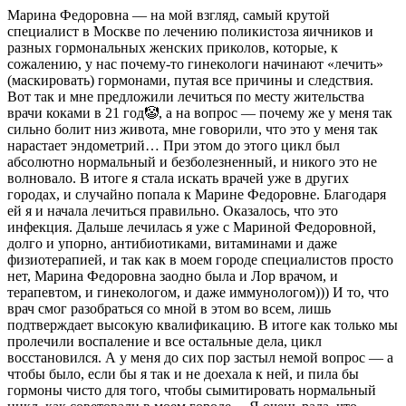
Марина Федоровна — на мой взгляд, самый крутой
специалист в Москве по лечению поликистоза яичников и
разных гормональных женских приколов, которые, к
сожалению, у нас почему-то гинекологи начинают «лечить»
(маскировать) гормонами, путая все причины и следствия.
Вот так и мне предложили лечиться по месту жительства
врачи коками в 21 год🤡, а на вопрос — почему же у меня так
сильно болит низ живота, мне говорили, что это у меня так
нарастает эндометрий… При этом до этого цикл был
абсолютно нормальный и безболезненный, и никого это не
волновало. В итоге я стала искать врачей уже в других
городах, и случайно попала к Марине Федоровне. Благодаря
ей я и начала лечиться правильно. Оказалось, что это
инфекция. Дальше лечилась я уже с Мариной Федоровной,
долго и упорно, антибиотиками, витаминами и даже
физиотерапией, и так как в моем городе специалистов просто
нет, Марина Федоровна заодно была и Лор врачом, и
терапевтом, и гинекологом, и даже иммунологом))) И то, что
врач смог разобраться со мной в этом во всем, лишь
подтверждает высокую квалификацию. В итоге как только мы
пролечили воспаление и все остальные дела, цикл
восстановился. А у меня до сих пор застыл немой вопрос — а
чтобы было, если бы я так и не доехала к ней, и пила бы
гормоны чисто для того, чтобы сымитировать нормальный