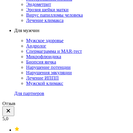
Эндометрит
Эрозия шейки матки
Вирус папилломы человека
Лечение климакса
Для мужчин
Мужское здоровье
Андролог
Спермаграмма и МАR-тест
Микрофлюидика
Биопсия яичка
Нарушение потенции
Нарушения эякуляции
Лечение ИППП
Мужской климакс
Для партнеров
Отзыв
5,0