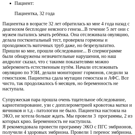
Пациент:
Пациентка, 32 года
Пациентка в возрасте 32 лет обратилась ко мне 4 года назад с
диагнозом бесплодие неясного генеза...В течение 5 лет они с
мужем пытались зачать ребёнка. Она отслеживала овуляцию,
делала посткоитальный тест, проверяла гормоны и
проходимость маточных труб даже, но безрезультатно.
Пришли ко мне, прошли обследование... В спермограмме
были обнаружены незначительные нарушения, но наш
андролог сказал, что с такими показателями можно
забеременеть естественным путём. Начали отслеживать
овуляцию по УЗИ, делали мониторинг гормонов, следили за
гемостазом. Пациентка сдала мутации гемостаза и АФС. Все
чисто, так продолжалось 6 месяцев, но беременность не
наступала.
Супружеская пара прошла очень тщательное обследование,
кариотипирование, узи с допплерометрией кровотока матки и
яичников и т.д - патологии не было. Пациентка настояла на
ЭКО, не хотела больше ждать. Мы провели 3 программы, 2 из
которых крио. Беременность не наступила.
Я рекомендовала провести программу ЭКО с ПГС эмбрионов,
получили 4 здоровых эмбриона. Провели 1 перенос эмбриона.