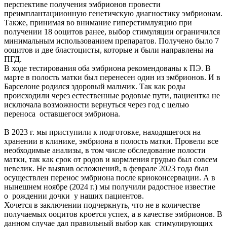
перспективе получения эмбрионов провести
преимплантациионную генетичскую диагностику эмбрионам.
Также, принимая во внимание гиперстимлуяцию при
получении 18 ооцитов ранее, выбор стимуляции ограничился
минимальным использованием препаратов. Получено было 7
ооцитов и две бластоцисты, которые и были направлены на
ПГД.
В ходе тестирования оба эмбриона рекомендованы к ПЭ. В
марте в полость матки был перенесен один из эмбрионов. И в
Барселоне родился здоровый мальчик. Так как роды
происходили через естественные родовые пути, пациентка не
исключала возможности вернуться через год с целью
переноса оставшегося эмбриона.
В 2023 г. мы приступили к подготовке, находящегося на
хранении в клинике, эмбриона в полость матки. Провели все
необходимые анализы, в том числе обследование полости
матки, так как срок от родов и кормления грудью был совсем
невелик. Не выявив осложнений, в феврале 2023 года был
осуществлен перенос эмбриона после криоконсервации. А в
нынешнем ноябре (2024 г.) мы получили радостное известие
о рождении дочки у наших пациентов.
Хочется в заключении подчеркнуть, что не в количестве
получаемых ооцитов кроется успех, а в качестве эмбрионов. В
данном случае дал правильный выбор как стимулирующих