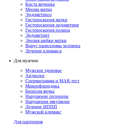
Киста яичника
Миома матки
Эндометриоз
Гистероскопия матки
Гистероскопия эндометрия
Гистероскопия полипа
Эндометрит
Эрозия шейки матки
Вирус папилломы человека
Лечение климакса
Для мужчин
Мужское здоровье
Андролог
Спермаграмма и МАR-тест
Микрофлюидика
Биопсия яичка
Нарушение потенции
Нарушения эякуляции
Лечение ИППП
Мужской климакс
Для партнеров