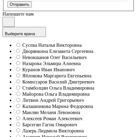
Отправить
Напишите нам
Выберите врача
Сусева Наталья Викторовна
Дворянкина Елизавета Сергеевна
Невокшанов Олег Васильевич
Назарова Эльмира Алиевна
Куранов Иван Иванович
Яблокова Маргарита Евгеньевна
Комиссаров Василий Дмитриевич
Стамболцян Ольга Владимировна
Майорова Ольга Владимировна
Литвин Андрей Григорьевич
Калашникова Марина Федоровна
Маилян Меланя Левоновна
Алексеев Роман Алексеевич
Барсегян Гагик Омарович
Лазерь Людмила Викторовна
Андреев Николай Викторович