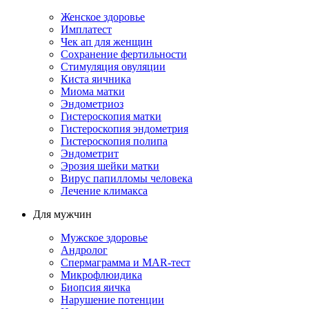
Женское здоровье
Имплатест
Чек ап для женщин
Сохранение фертильности
Стимуляция овуляции
Киста яичника
Миома матки
Эндометриоз
Гистероскопия матки
Гистероскопия эндометрия
Гистероскопия полипа
Эндометрит
Эрозия шейки матки
Вирус папилломы человека
Лечение климакса
Для мужчин
Мужское здоровье
Андролог
Спермаграмма и МАR-тест
Микрофлюидика
Биопсия яичка
Нарушение потенции