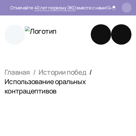
Отмечайте
40 лет первому ЭКО
вместе с нами!🥳🐣
Главная
Истории побед
Использование оральных
контрацептивов